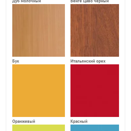
Дуб молочный
Венге Цаво черный
Ф
Бук
Итальянский орех
Д
Оранжевый
Красный