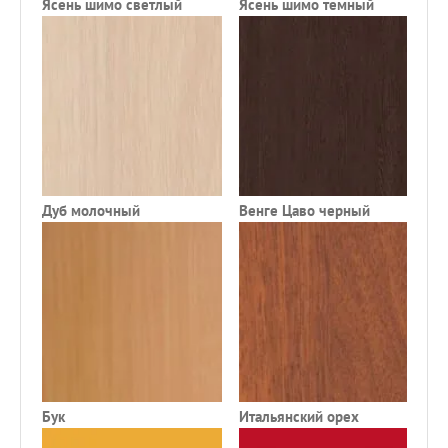
Ясень шимо светлый
Ясень шимо темный
К
Дуб молочный
Венге Цаво черный
Ф
Бук
Итальянский орех
Д