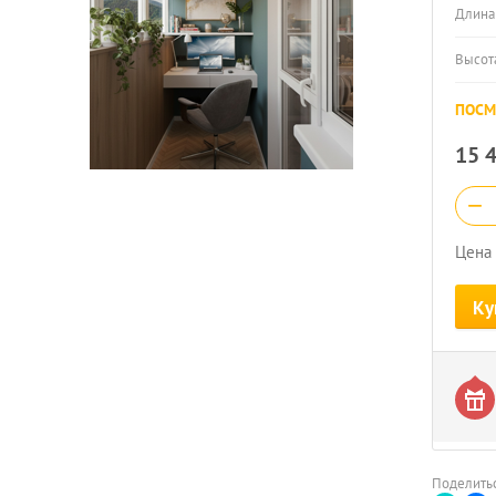
Длина
Высот
ПОСМ
15 
−
Цена 
Ку
Поделитьс