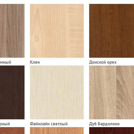
емный
Клен
Донской орех
ерный
Файнлайн светлый
Дуб Бардолино