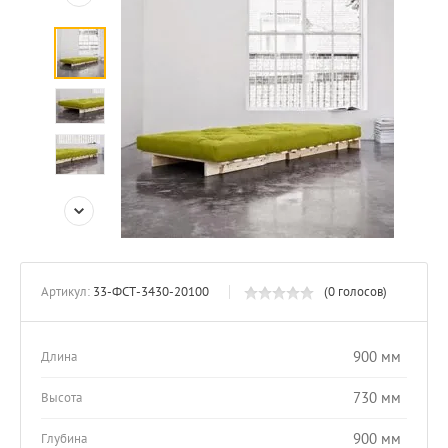
Артикул:
33-ФСТ-3430-20100
(0 голосов)
900 мм
Длина
730 мм
Высота
900 мм
Глубина