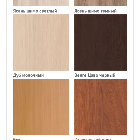
Ясень шимо светлый
Ясень шимо темный
К
Дуб молочный
Венге Цаво черный
Ф
Бук
Итальянский орех
Д