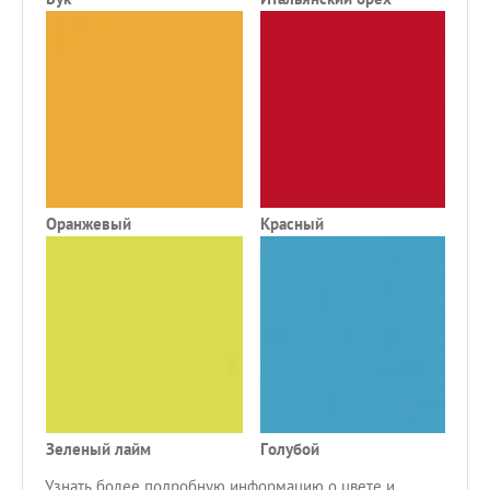
Оранжевый
Красный
Ч
Зеленый лайм
Голубой
С
Узнать более подробную информацию о цвете и