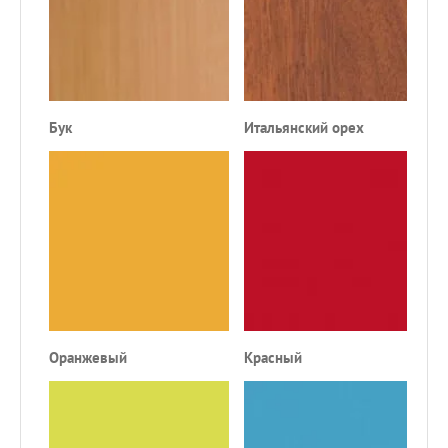
Бук
Итальянский орех
Д
Оранжевый
Красный
Ч