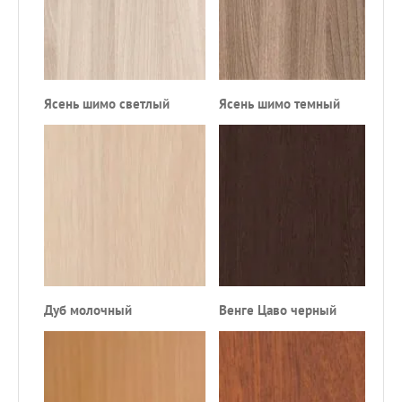
Ясень шимо светлый
Ясень шимо темный
К
Дуб молочный
Венге Цаво черный
Ф