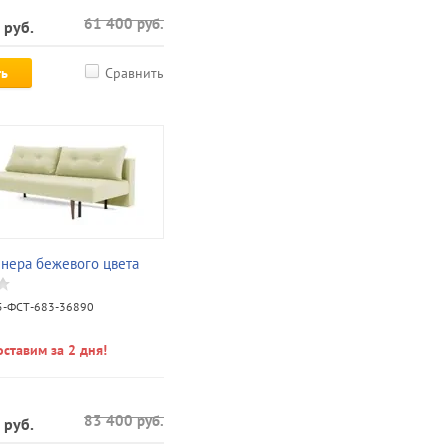
61 400
руб.
руб.
ть
Сравнить
нера бежевого цвета
-ФСТ-683-36890
ставим за 2 дня!
83 400
руб.
руб.