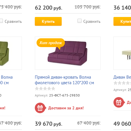
62 200
36 140
75 400
руб.
105 700
руб.
руб.
Сравнить
Купить
Сравнить
Купи
Хит продаж
 Волна
Прямой диван-кровать Волна
Диван Ве
00 см
фиолетового цвета 120*200 см
Артикул:
25
0
Артикул:
25-ФСТ-675-29830
До
ня!
Доставим за 2 дня!
39 670
49 060
67 400
руб.
67 400
руб.
руб.