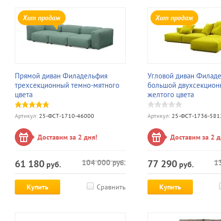
Хит продаж
Хит продаж
Прямой диван Филадельфия
Угловой диван Филад
трехсекционный темно-мятного
большой двухсекцион
цвета
желтого цвета
Артикул:
25-ФСТ-1710-46000
Артикул:
25-ФСТ-1736-581
Доставим за 2 дня!
Доставим за 2 д
61 180
77 290
104 000
руб.
1
руб.
руб.
Купить
Сравнить
Купить