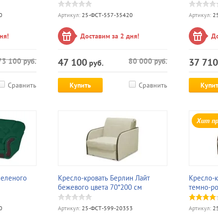
0
Артикул:
25-ФСТ-557-35420
Артикул:
25
ня!
Доставим за 2 дня!
До
47 100
37 710
73 100
руб.
80 000
руб.
руб.
Сравнить
Купить
Сравнить
Купи
Хит п
зеленого
Кресло-кровать Берлин Лайт
Кресло-к
бежевого цвета 70*200 см
темно-ро
0
Артикул:
25-ФСТ-599-20353
Артикул:
25