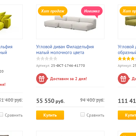
Хит продаж
Новинка
Хит п
ельфия
Угловой диван Филадельфия
Угловой 
ный
малый молочного цвета
образный
Артикул:
25-ФСТ-1746-41770
Артикул:
25
20
Доставим за 2 дня!
До
ня!
55 550
111 4
31 400
руб.
94 400
руб.
руб.
Сравнить
Купить
Сравнить
Купи