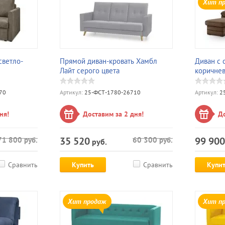
Хит п
светло-
Прямой диван-кровать Хамбл
Диван с 
Лайт серого цвета
коричнев
70
Артикул:
25-ФСТ-1780-26710
Артикул:
25
ня!
Доставим за 2 дня!
До
35 520
99 900
71 800
руб.
60 300
руб.
руб.
Сравнить
Купить
Сравнить
Купи
Хит продаж
Хит п