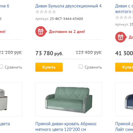
ена 6
Диван Буньола двухсекционный 4
Диван с 
желтого 
0
Артикул:
25-ФСТ-3464-43400
Артикул:
25
ня!
Доставим за 2 дня!
До
73 780
41 300
21 200
руб.
125 400
руб.
руб.
Сравнить
Купить
Сравнить
Купи
цвета
Прямой диван-кровать Абрикос
Прямой д
мятного цвета 120*200 см
Лайт син