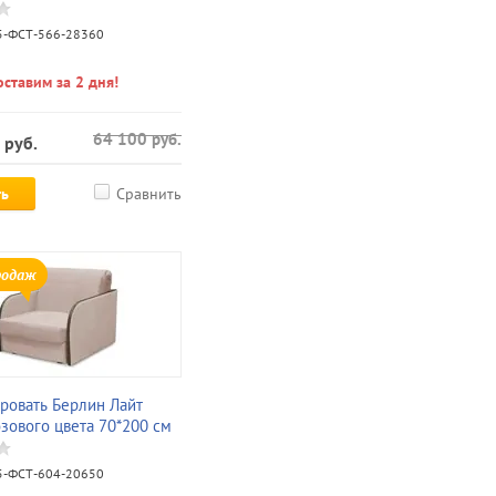
-ФСТ-566-28360
ставим за 2 дня!
64 100
руб.
руб.
ть
Сравнить
родаж
ровать Берлин Лайт
зового цвета 70*200 см
-ФСТ-604-20650