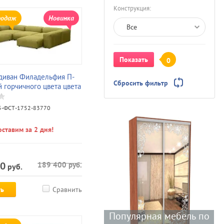
Конструкция:
родаж
Новинка
Все
Показать
0
диван Филадельфия П-
Сбросить фильтр
 горчичного цвета цвета
-ФСТ-1752-83770
ставим за 2 дня!
10
189 400
руб.
руб.
ть
Сравнить
Популярная мебель по