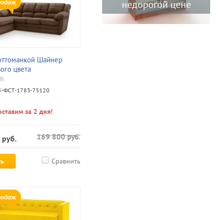
родаж
недорогой цене
оттоманкой Шайнер
ого цвета
-ФСТ-1783-75120
ставим за 2 дня!
169 800
руб.
руб.
ть
Сравнить
родаж