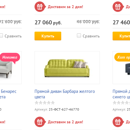
ня!
Доставим за 2 дня!
До
27 060
27 460
91 600
руб.
46 000
руб.
руб.
Сравнить
Купить
Сравнить
Купи
Новинка
Хит п
 Бенарес
Прямой диван Барбара желтого
Прямой д
ета
цвета
синего ц
0
Артикул:
25-ФСТ-627-46770
Артикул:
25
ня!
Доставим за 2 дня!
До