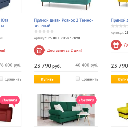
 Юта
Прямой диван Роанок 2 Темно-
Прямой д
см
зеленый
Артикул:
25
90
Артикул:
25-ФСТ-2038-17890
До
ня!
Доставим за 2 дня!
23 790
23 790
76 600
руб.
40 400
руб.
руб.
Сравнить
Купить
Сравнить
Купи
Новинка
Новинка