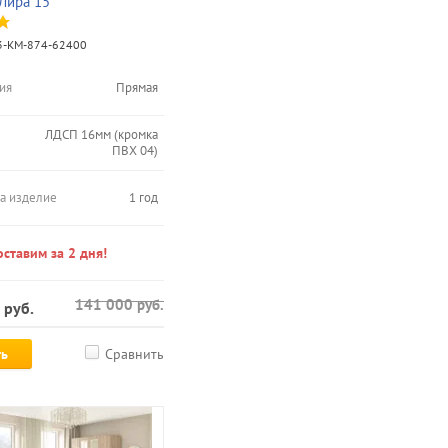
Лира 15
-КМ-874-62400
ия
Прямая
ЛДСП 16мм (кромка
ПВХ 04)
на изделие
1 год
ставим за 2 дня!
141 000
руб.
руб.
ть
Сравнить