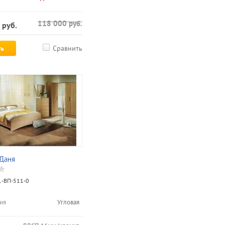
118 000
руб.
руб.
ть
Сравнить
Даня
-ВП-511-0
ия
Угловая