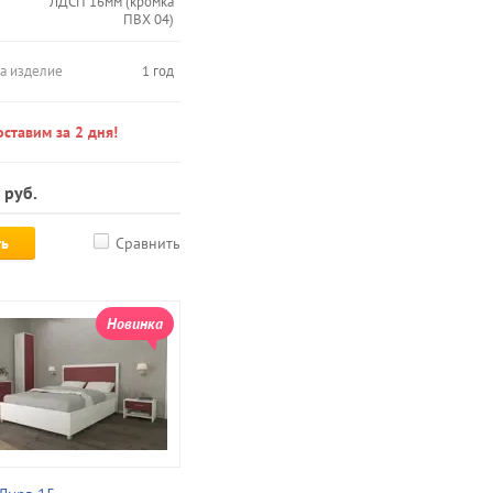
ЛДСП 16мм (кромка
ПВХ 04)
на изделие
1 год
ставим за 2 дня!
руб.
ть
Сравнить
Новинка