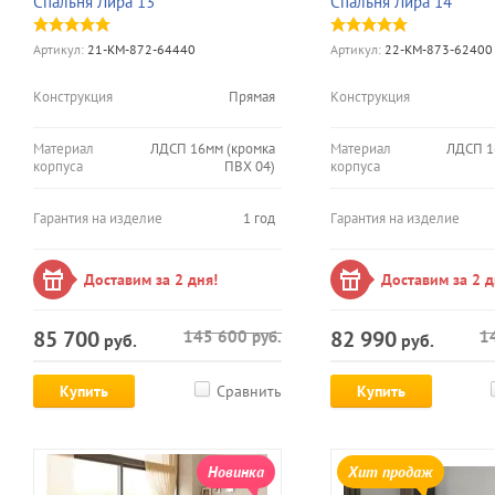
Спальня Лира 13
Спальня Лира 14
Артикул:
21-КМ-872-64440
Артикул:
22-КМ-873-62400
Конструкция
Прямая
Конструкция
Материал
ЛДСП 16мм (кромка
Материал
ЛДСП 1
корпуса
ПВХ 04)
корпуса
Гарантия на изделие
1 год
Гарантия на изделие
Доставим за 2 дня!
Доставим за 2 д
85 700
82 990
145 600
руб.
1
руб.
руб.
Купить
Сравнить
Купить
Новинка
Хит продаж