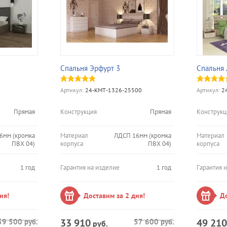
Спальня Эрфурт 3
Спальня
Артикул:
24-КМТ-1326-25500
Артикул:
24
Прямая
Конструкция
Прямая
Конструкц
6мм (кромка
Материал
ЛДСП 16мм (кромка
Материал
ПВХ 04)
корпуса
ПВХ 04)
корпуса
1 год
Гарантия на изделие
1 год
Гарантия 
ня!
Доставим за 2 дня!
До
33 910
49 210
59 500
руб.
57 600
руб.
руб.