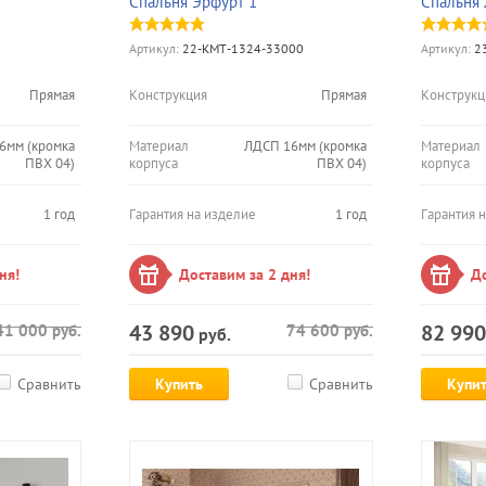
Спальня Эрфурт 1
Спальня 
Артикул:
22-КМТ-1324-33000
Артикул:
23
Прямая
Конструкция
Прямая
Конструкц
6мм (кромка
Материал
ЛДСП 16мм (кромка
Материал
ПВХ 04)
корпуса
ПВХ 04)
корпуса
1 год
Гарантия на изделие
1 год
Гарантия 
ня!
Доставим за 2 дня!
До
43 890
82 990
41 000
руб.
74 600
руб.
руб.
Сравнить
Купить
Сравнить
Купи