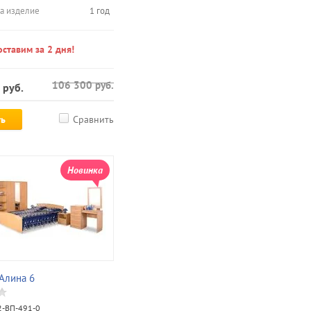
на изделие
1 год
ставим за 2 дня!
106 300
руб.
руб.
ть
Сравнить
Новинка
Алина 6
-ВП-491-0