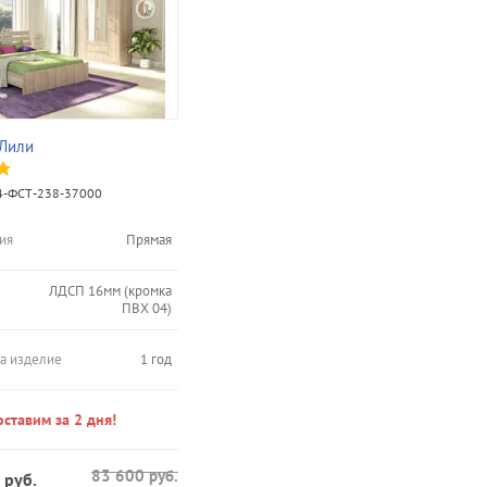
 Лили
-ФСТ-238-37000
ия
Прямая
ЛДСП 16мм (кромка
ПВХ 04)
на изделие
1 год
ставим за 2 дня!
83 600
руб.
руб.