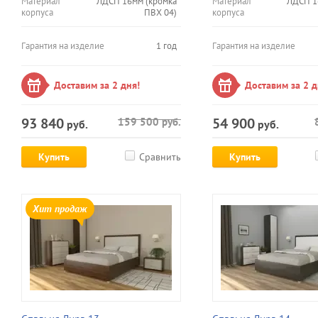
Материал
ЛДСП 16мм (кромка
Материал
ЛДСП 1
корпуса
ПВХ 04)
корпуса
Гарантия на изделие
1 год
Гарантия на изделие
Доставим за 2 дня!
Доставим за 2 д
93 840
54 900
159 500
руб.
руб.
руб.
Купить
Сравнить
Купить
Хит продаж