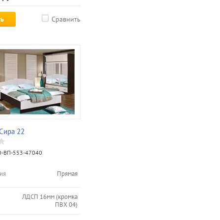
ть
Сравнить
Сира 22
-ВП-553-47040
ия
Прямая
ЛДСП 16мм (кромка
ПВХ 04)