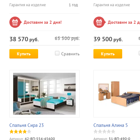
Гарантия на изделие
1 год
Гарантия на изделие
Доставим за 2 дня!
Доставим за 2 д
38 570
39 500
65 500
руб.
руб.
руб.
Купить
Сравнить
Купить
Спальня Сира 23
Спальня Алина 5
Артикул:
42-ВП-554-45600
Артикул:
51-ВП-490-0