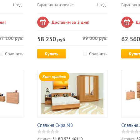
1 год
Гарантия на изделие
1 год
Гарантия 
ня!
Доставим за 2 дня!
До
58 250
62 560
67 100
руб.
99 000
руб.
руб.
Сравнить
Купить
Сравнить
Купи
Хит продаж
Спальня Сира М8
Спальня 
Артикул:
51-ВП-573-40440
Артикул:
52