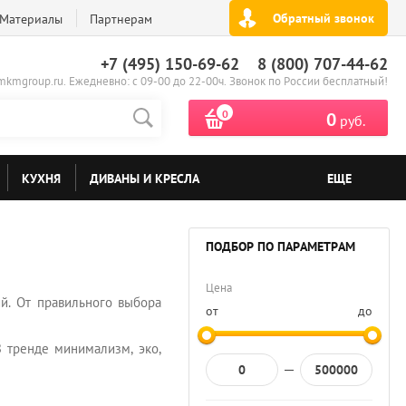
Обратный звонок
Материалы
Партнерам
+7 (495) 150-69-62
8 (800) 707-44-62
kmgroup.ru. Ежедневно: с 09-00 до 22-00ч. Звонок по России бесплатный!
0
0
руб.
КУХНЯ
ДИВАНЫ И КРЕСЛА
ЕЩЕ
ПОДБОР ПО ПАРАМЕТРАМ
Цена
й. От правильного выбора
от
до
 тренде минимализм, эко,