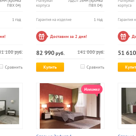
6мм (кромка
Материал
ЛДСП 16мм (кромка
Материал
ПВХ 04)
корпуса
ПВХ 04)
корпуса
1 год
Гарантия на изделие
1 год
Гарантия 
ня!
Доставим за 2 дня!
До
82 990
51 610
81 100
руб.
141 000
руб.
руб.
Сравнить
Купить
Сравнить
Купи
Новинка