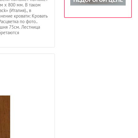
м х 800 мм. В таком
k» (Италия)., в
нение кровати: Кровать
асцветка по фото..
ашня 75см. Лестница
бретаются