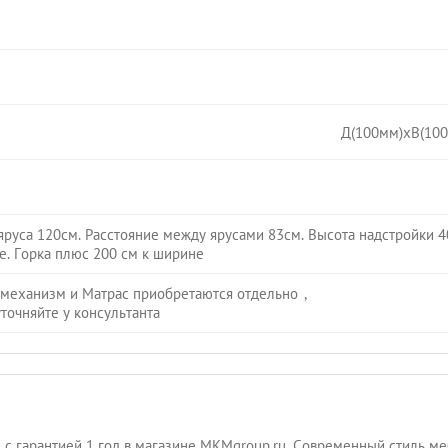
Д(100мм)хВ(100
яруса 120см. Расстояние между ярусами 83см. Высота надстройки 4
е. Горка плюс 200 см к ширине
 механизм и Матрас приобретаются отдельно
,
точняйте у консультанта
е с гарантией 1 год в магазине MKMgroup.ru. Современный стиль 