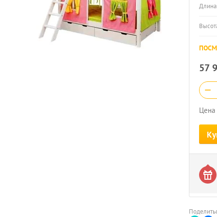
Длина
Высот
ПОСМ
57 
−
Цена 
Ку
Поделитьс