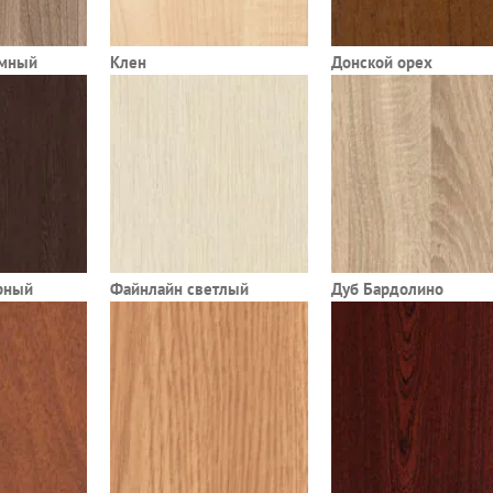
емный
Клен
Донской орех
рный
Файнлайн светлый
Дуб Бардолино